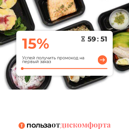
15%
59
:
50
Успей получить промокод на
первый заказ
от
дискомфорта