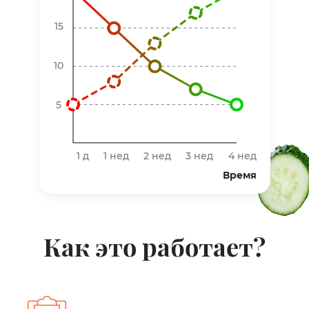
15
10
5
1 д
1 нед
2 нед
3 нед
4 нед
Время
Как это работает?