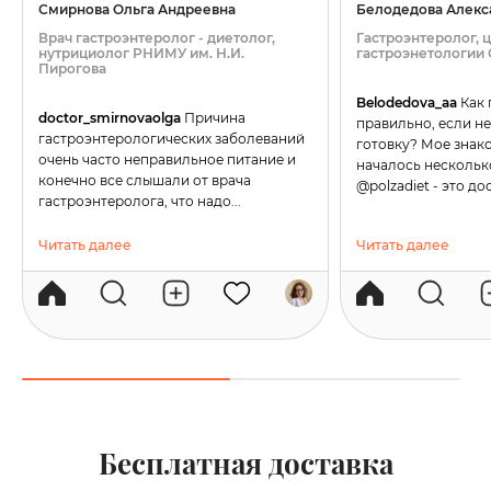
Смирнова Ольга Андреевна
Белодедова Алекс
Врач гастроэнтеролог - диетолог,
Гастроэнтеролог, 
нутрициолог РНИМУ им. Н.И.
гастроэнетологии
Пирогова
Belodedova_aa
Как 
doctor_smirnovaolga
Причина
правильно, если не
гастроэнтерологических заболеваний
готовку? Мое знако
очень часто неправильное питание и
началось несколько
конечно все слышали от врача
@polzadiet - это дос
гастроэнтеролога, что надо...
Читать далее
Читать далее
Бесплатная доставка