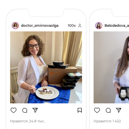
doctor_smirnovaolga
100к
Belodedova_a
Нравится:
24.8 тыс.
Нравится:
1 432