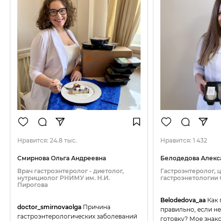
Нравится:
24.8 тыс.
Нравится:
1 432
Смирнова Ольга Андреевна
Белодедова Алекс
Врач гастроэнтеролог - диетолог,
Гастроэнтеролог, 
нутрициолог РНИМУ им. Н.И.
гастроэнетологии
Пирогова
Belodedova_aa
Как 
doctor_smirnovaolga
Причина
правильно, если не
гастроэнтерологических заболеваний
готовку? Мое знако