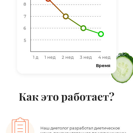
8
7
6
5
1 д
1 нед
2 нед
3 нед
4 нед
Время
Как это работает?
Наш диетолог разработал диетическое
меню, рекомендованное
по медицинским