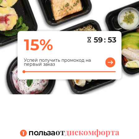
15%
59
:
52
Успей получить промокод на
первый заказ
от
дискомфорта