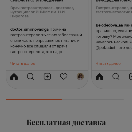
Смирнова Ольга Андреевна
Белодедова Алекс
Врач гастроэнтеролог - диетолог,
Гастроэнтеролог, 
нутрициолог РНИМУ им. Н.И.
гастроэнетологии
Пирогова
Belodedova_aa
Как 
doctor_smirnovaolga
Причина
правильно, если не
гастроэнтерологических заболеваний
готовку? Мое знако
очень часто неправильное питание и
началось несколько
конечно все слышали от врача
@polzadiet - это дос
гастроэнтеролога, что надо...
Читать далее
Читать далее
Бесплатная доставка