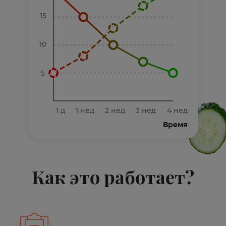
15
10
5
1 д
1 нед
2 нед
3 нед
4 нед
Время
Как это работает?