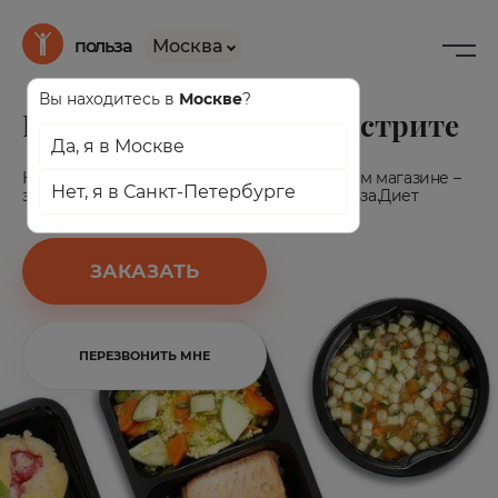
Москва
польза
Вы находитесь в
Москвe
?
Готовое питание при гастрите
Да, я в
Москвe
Не теряйте время на кухне и в продуктовом магазине –
Нет, я в
Санкт-Петербургe
заказывайте диетическое питание от Польза.Диет
ЗАКАЗАТЬ
ПЕРЕЗВОНИТЬ МНЕ