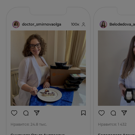
doctor_smirnovaolga
100к
Belodedova_a
Нравится:
24.8 тыс.
Нравится:
1 432