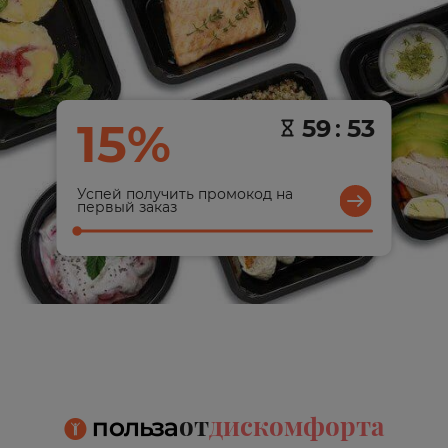
15%
59
:
53
Успей получить промокод на
первый заказ
от
дискомфорта